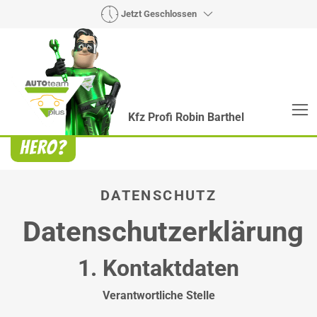
Jetzt Geschlossen
Kfz Profi Robin Barthel
Heroes? Findet man bei uns!
Wie auch wir bringen Handmaker Herby, Rollin‘
Robby und Engineering Esy mit ihrer Superpower
jeden Wagen wieder auf die Bahn.
DATENSCHUTZ
Datenschutzerklärung
1. Kontaktdaten
Verantwortliche Stelle